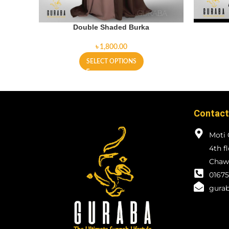
Double Shaded Burka
৳
SELECT OPTIONS
Contact
Moti 
4th f
Chawk
01675
gurab