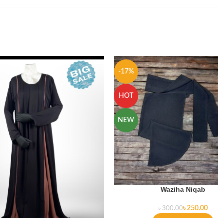
-17%
HOT
NEW
Waziha Niqab
৳
250.00
৳
300.00