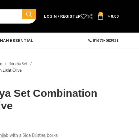
0
LOGIN / REGISTER
৳
0.00
NAH ESSENTIAL
📞 01675-082921
on
Borkha Set
 Light Olive
ya Set Combination
ive
ijab with a Side Bristles borka