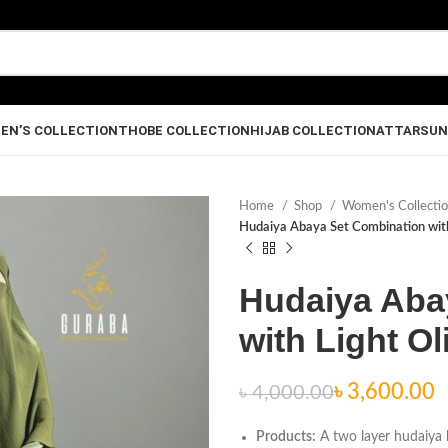
EN’S COLLECTION
THOBE COLLECTION
HIJAB COLLECTION
ATTAR
SUN
Home
Shop
Women's Collecti
Hudaiya Abaya Set Combination with
Hudaiya Aba
with Light Ol
৳
৳
৳
3,600.00
৳
4,000.00
৳
৳
Products:
A two layer hudaiya h