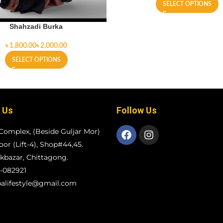
SELECT OPTIONS
Shahzadi Burka
৳
৳
SELECT OPTIONS
 Us
Follow Us
Complex, (Beside Guljar Mor)
loor (Lift-4), Shop#44,45.
bazar, Chittagong.
-082921
alifestyle@gmail.com