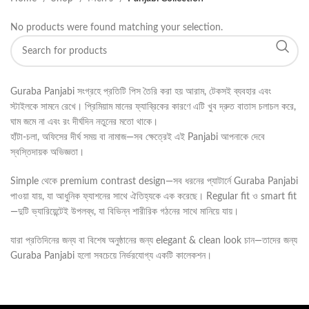
No products were found matching your selection.
Guraba Panjabi সংগ্রহে প্রতিটি পিস তৈরি করা হয় আরাম, টেকসই ব্যবহার এবং
স্টাইলকে সামনে রেখে। প্রিমিয়াম মানের ফ্যাব্রিকের কারণে এটি খুব দ্রুত বাতাস চলাচল করে,
ঘাম জমে না এবং রং দীর্ঘদিন নতুনের মতো থাকে।
হাঁটা-চলা, অফিসের দীর্ঘ সময় বা নামাজ—সব ক্ষেত্রেই এই Panjabi আপনাকে দেবে
স্বস্তিদায়ক অভিজ্ঞতা।
Simple থেকে premium contrast design—সব ধরনের প্যাটার্নে Guraba Panjabi
পাওয়া যায়, যা আধুনিক ফ্যাশনের সাথে ঐতিহ্যকে এক করেছে। Regular fit ও smart fit
—দুটি ভ্যারিয়েন্টেই উপলব্ধ, যা বিভিন্ন শারীরিক গঠনের সাথে মানিয়ে যায়।
যারা প্রতিদিনের জন্য বা বিশেষ অনুষ্ঠানের জন্য elegant & clean look চান—তাদের জন্য
Guraba Panjabi হলো সবচেয়ে নির্ভরযোগ্য একটি কালেকশন।