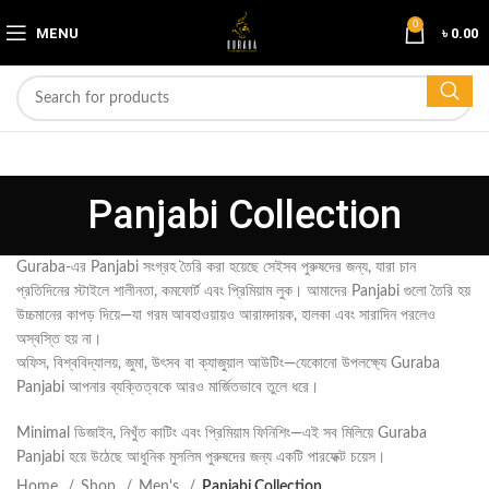
0
MENU
৳
0.00
Panjabi Collection
Guraba-এর Panjabi সংগ্রহ তৈরি করা হয়েছে সেইসব পুরুষদের জন্য, যারা চান
প্রতিদিনের স্টাইলে শালীনতা, কমফোর্ট এবং প্রিমিয়াম লুক। আমাদের Panjabi গুলো তৈরি হয়
উচ্চমানের কাপড় দিয়ে—যা গরম আবহাওয়ায়ও আরামদায়ক, হালকা এবং সারাদিন পরলেও
অস্বস্তি হয় না।
অফিস, বিশ্ববিদ্যালয়, জুমা, উৎসব বা ক্যাজুয়াল আউটিং—যেকোনো উপলক্ষ্যে Guraba
Panjabi আপনার ব্যক্তিত্বকে আরও মার্জিতভাবে তুলে ধরে।
Minimal ডিজাইন, নিখুঁত কাটিং এবং প্রিমিয়াম ফিনিশিং—এই সব মিলিয়ে Guraba
Panjabi হয়ে উঠেছে আধুনিক মুসলিম পুরুষদের জন্য একটি পারফেক্ট চয়েস।
Home
Shop
Men's
Panjabi Collection