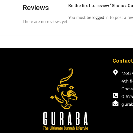
Be the first to review “Shohoz Q
Reviews
You must be
logged in
to post a rev
There are no reviews yet.
Contact
Moti 
4th f
Chawk
01675
gurab