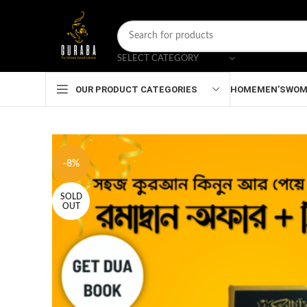
SELECT CATEGORY
HOME
MEN’S
WOM
OUR PRODUCT CATEGORIES
-8%
SOLD
OUT