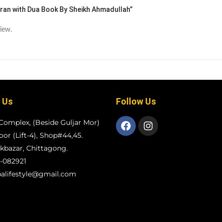
uran with Dua Book By Sheikh Ahmadullah”
iew.
 Us
Follow Us
Complex, (Beside Guljar Mor)
loor (Lift-4), Shop#44,45.
bazar, Chittagong.
-082921
alifestyle@gmail.com