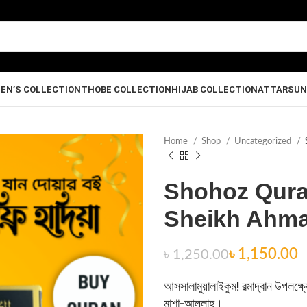
EN’S COLLECTION
THOBE COLLECTION
HIJAB COLLECTION
ATTAR
SUN
Home
Shop
Uncategorized
Shohoz Qura
Sheikh Ahma
৳
৳
৳
1,150.00
৳
1,250.00
আসসালামুয়ালাইকুম! রমাদ্বান উপলক্ষ্যে
মাশা-আল্লাহ।