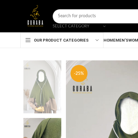
SELECT CATEGORY
HOME
MEN’S
WOM
OUR PRODUCT CATEGORIES
-25%