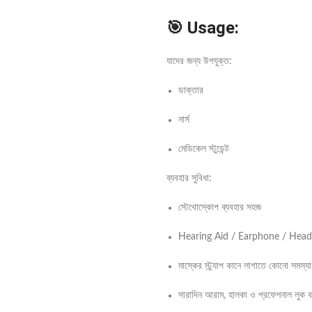
🎯 Usage:
যাদের জন্য উপযুক্ত:
ডাক্তার
নার্স
মেডিকেল স্টুডেন্ট
ব্যবহার সুবিধা:
স্টেথোস্কোপ ব্যবহার সহজ
Hearing Aid / Earphone / Headph
মাস্কের স্ট্র্যাপ কানে লাগাতে কোনো সমস্য
সারাদিন আরাম, হালকা ও প্রফেশনাল লুক ব