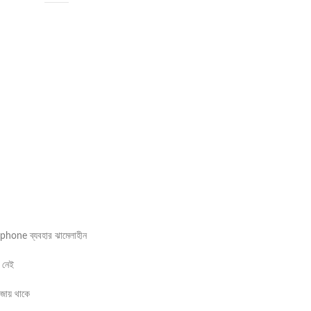
one ব্যবহার ঝামেলাহীন
া নেই
জায় থাকে