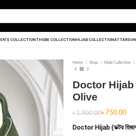
EN’S COLLECTION
THOBE COLLECTION
HIJAB COLLECTION
ATTAR
SUN
Home
Shop
Hijab Collection
Doctor Hijab
Olive
৳
৳
৳
৳
৳
750.00
৳
1,000.00
Doctor Hijab (ডক্টর হিজ