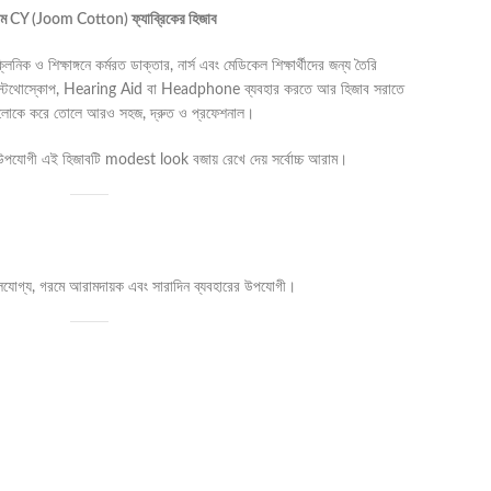
িমিয়াম CY (Joom Cotton) ফ্যাব্রিকের হিজাব
নিক ও শিক্ষাঙ্গনে কর্মরত ডাক্তার, নার্স এবং মেডিকেল শিক্ষার্থীদের জন্য তৈরি
। স্টেথোস্কোপ, Hearing Aid বা Headphone ব্যবহার করতে আর হিজাব সরাতে
গুলোকে করে তোলে আরও সহজ, দ্রুত ও প্রফেশনাল।
উপযোগী এই হিজাবটি modest look বজায় রেখে দেয় সর্বোচ্চ আরাম।
যোগ্য, গরমে আরামদায়ক এবং সারাদিন ব্যবহারের উপযোগী।