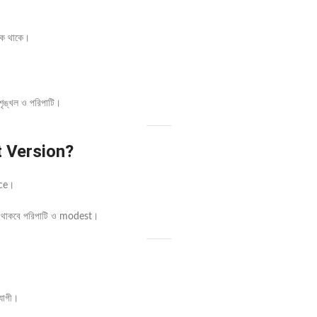
িক থাকে।
শৃঙ্খল ও পরিপাটি।
 Version?
nce।
ুক থাকবে পরিপাটি ও modest।
যোগী।