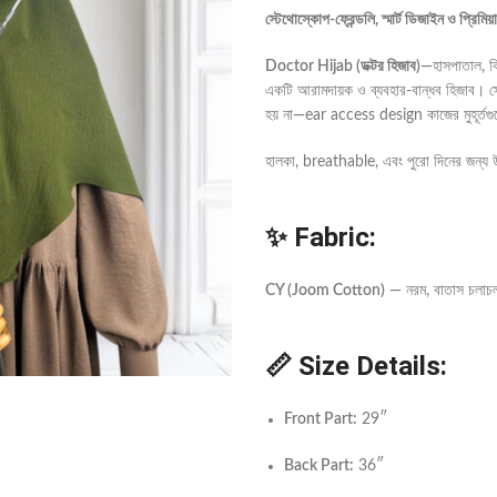
স্টেথোস্কোপ-ফ্রেন্ডলি, স্মার্ট ডিজাইন ও প্র
Doctor Hijab (ডক্টর হিজাব)
—হাসপাতাল, ক্লি
একটি আরামদায়ক ও ব্যবহার-বান্ধব হিজাব
হয় না—ear access design কাজের মুহূর্ত
হালকা, breathable, এবং পুরো দিনের জন্য 
✨ Fabric:
CY (Joom Cotton)
— নরম, বাতাস চলাচল
📏 Size Details:
Front Part:
29″
Back Part:
36″