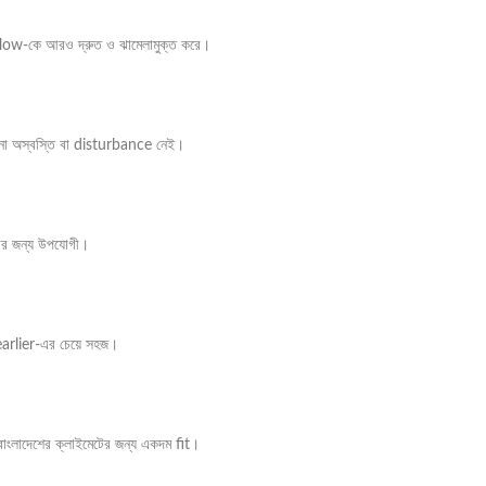
flow-কে আরও দ্রুত ও ঝামেলামুক্ত করে।
ো অস্বস্তি বা disturbance নেই।
ারের জন্য উপযোগী।
arlier-এর চেয়ে সহজ।
বাংলাদেশের ক্লাইমেটের জন্য একদম fit।