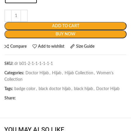
ADD TO CART
BUY NOW
Compare
Add to wishlist
Size Guide
SKU:
dr b01-2-1-1-1-1-1-1
Categories:
Doctor Hijab
,
Hijab
,
Hijab Collection
,
Women's
Collection
Tags:
badge color
,
black doctor hijab
,
black hijab
,
Doctor Hijab
Share:
YOU MAY ALSO LIKE…