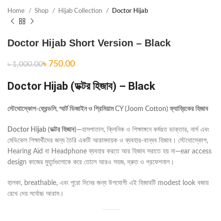
Home
Shop
Hijab Collection
Doctor Hijab
Doctor Hijab Short Version – Black
৳
750.00
৳
1,000.00
Doctor Hijab (ডক্টর হিজাব) – Black
স্টেথোস্কোপ-ফ্রেন্ডলি, স্মার্ট ডিজাইন ও প্রিমিয়াম CY (Joom Cotton) ফ্যাব্রিকের হিজাব
Doctor Hijab (ডক্টর হিজাব)
—হাসপাতাল, ক্লিনিক ও শিক্ষাঙ্গনে কর্মরত ডাক্তার, নার্স এবং
মেডিকেল শিক্ষার্থীদের জন্য তৈরি একটি আরামদায়ক ও ব্যবহার-বান্ধব হিজাব। স্টেথোস্কোপ,
Hearing Aid বা Headphone ব্যবহার করতে আর হিজাব সরাতে হয় না—ear access
design কাজের মুহূর্তগুলোকে করে তোলে আরও সহজ, দ্রুত ও প্রফেশনাল।
হালকা, breathable, এবং পুরো দিনের জন্য উপযোগী এই হিজাবটি modest look বজায়
রেখে দেয় সর্বোচ্চ আরাম।