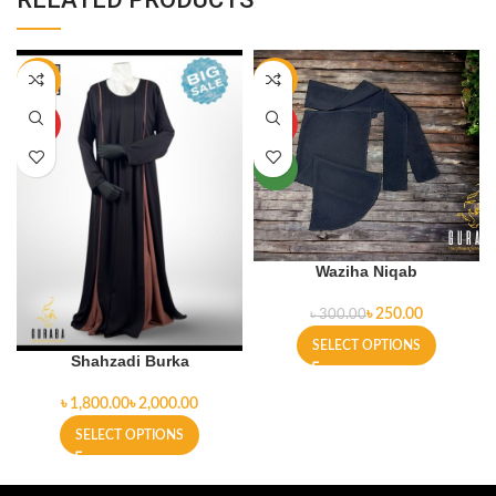
-10%
-17%
HOT
HOT
NEW
Waziha Niqab
৳
250.00
৳
300.00
SELECT OPTIONS
Shahzadi Burka
৳
৳
SELECT OPTIONS