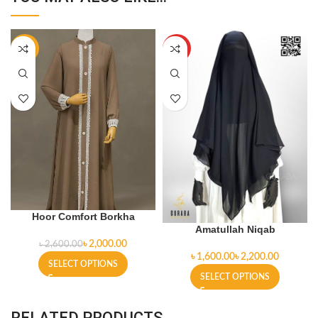
-23%
HOT
Hoor Comfort Borkha
Amatullah Niqab
৳
2,000.00
৳
2,600.00
৳
৳
SELECT OPTIONS
SELECT OPTIONS
RELATED PRODUCTS