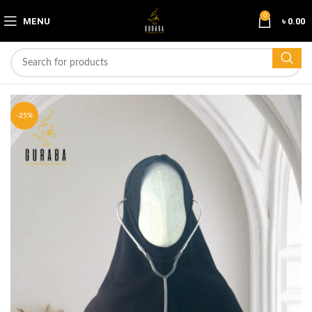
0
MENU
৳
0.00
-25%